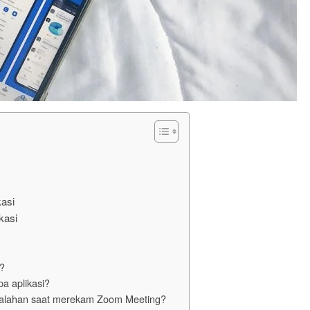
kasi
kasi
?
a aplikasi?
kesalahan saat merekam Zoom Meeting?