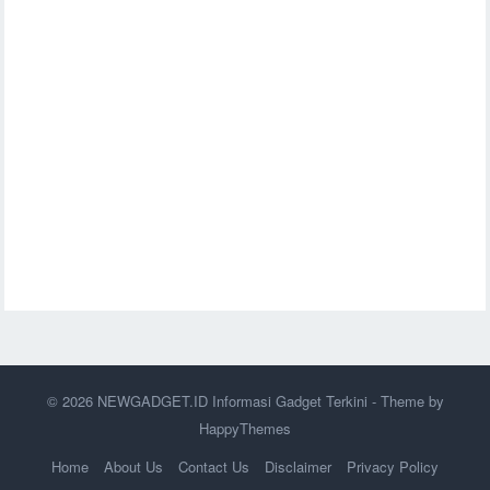
© 2026
NEWGADGET.ID Informasi Gadget Terkini
- Theme by
HappyThemes
Home
About Us
Contact Us
Disclaimer
Privacy Policy