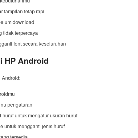
n kebutuhanmu
r tampilan tetap rapi
ebelum download
 tidak terpercaya
ganti font secara keseluruhan
i HP Android
 Android:
droidmu
menu pengaturan
 huruf untuk mengatur ukuran huruf
le untuk mengganti jenis huruf
 yang tersedia