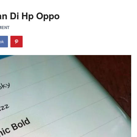
an Di Hp Oppo
MENT
ok