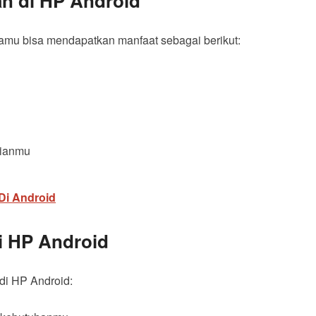
n di HP Android
amu bisa mendapatkan manfaat sebagai berikut:
dianmu
Di Android
i HP Android
 di HP Android: