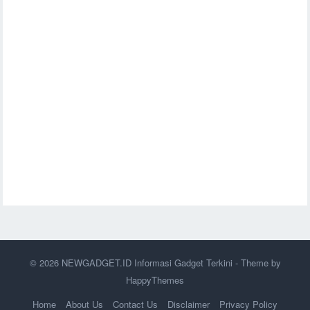
© 2026
NEWGADGET.ID Informasi Gadget Terkini
- Theme by
HappyThemes
Home
About Us
Contact Us
Disclaimer
Privacy Policy