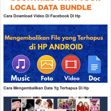
Cara Download Video Di Facebook Di Hp
Cara Mengembalikan Data Yg Terhapus Di Hp