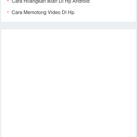
Cara Hilangkan Iklan Di Hp Android
Cara Memotong Video Di Hp