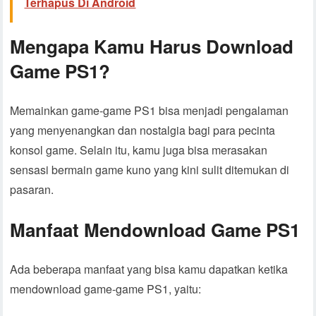
Terhapus Di Android
Mengapa Kamu Harus Download
Game PS1?
Memainkan game-game PS1 bisa menjadi pengalaman
yang menyenangkan dan nostalgia bagi para pecinta
konsol game. Selain itu, kamu juga bisa merasakan
sensasi bermain game kuno yang kini sulit ditemukan di
pasaran.
Manfaat Mendownload Game PS1
Ada beberapa manfaat yang bisa kamu dapatkan ketika
mendownload game-game PS1, yaitu: