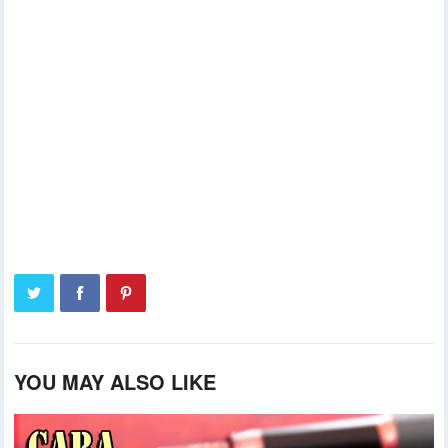
YOU MAY ALSO LIKE