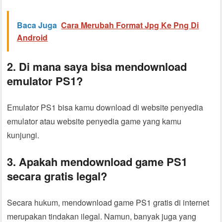
Baca Juga
Cara Merubah Format Jpg Ke Png Di
Android
2. Di mana saya bisa mendownload
emulator PS1?
Emulator PS1 bisa kamu download di website penyedia
emulator atau website penyedia game yang kamu
kunjungi.
3. Apakah mendownload game PS1
secara gratis legal?
Secara hukum, mendownload game PS1 gratis di internet
merupakan tindakan ilegal. Namun, banyak juga yang