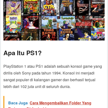
Apa Itu PS1?
PlayStation 1 atau PS1 adalah sebuah konsol game yang
dirilis oleh Sony pada tahun 1994. Konsol ini menjadi
sangat populer di kalangan gamer dan berhasil terjual
lebih dari 102 juta unit di seluruh dunia.
Baca Juga
Cara Mengembalikan Folder Yang