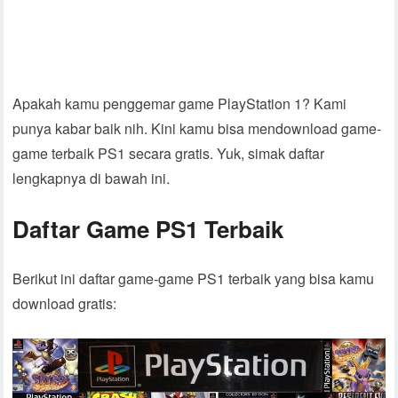
Apakah kamu penggemar game PlayStation 1? Kami
punya kabar baik nih. Kini kamu bisa mendownload game-
game terbaik PS1 secara gratis. Yuk, simak daftar
lengkapnya di bawah ini.
Daftar Game PS1 Terbaik
Berikut ini daftar game-game PS1 terbaik yang bisa kamu
download gratis: