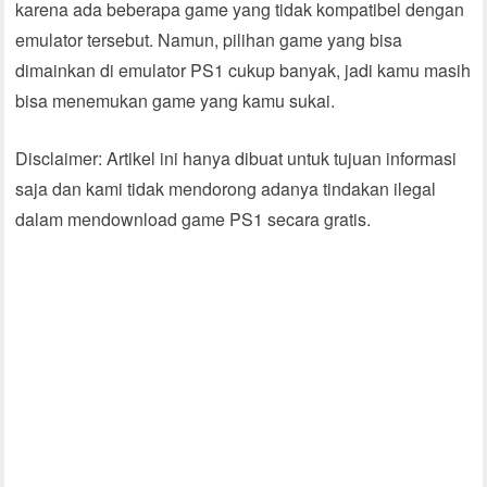
karena ada beberapa game yang tidak kompatibel dengan
emulator tersebut. Namun, pilihan game yang bisa
dimainkan di emulator PS1 cukup banyak, jadi kamu masih
bisa menemukan game yang kamu sukai.
Disclaimer: Artikel ini hanya dibuat untuk tujuan informasi
saja dan kami tidak mendorong adanya tindakan ilegal
dalam mendownload game PS1 secara gratis.