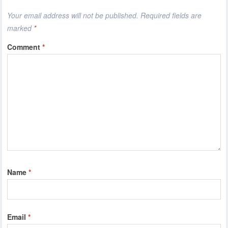
Your email address will not be published.
Required fields are
marked
*
Comment
*
Name
*
Email
*