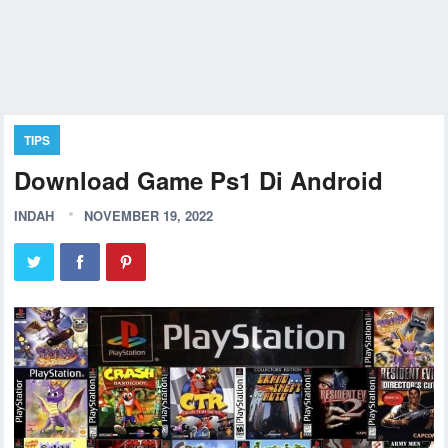
TIPS
Download Game Ps1 Di Android
INDAH
NOVEMBER 19, 2022