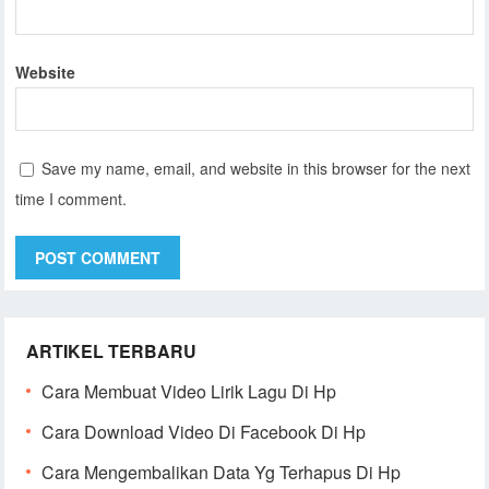
Website
Save my name, email, and website in this browser for the next
time I comment.
ARTIKEL TERBARU
Cara Membuat Video Lirik Lagu Di Hp
Cara Download Video Di Facebook Di Hp
Cara Mengembalikan Data Yg Terhapus Di Hp