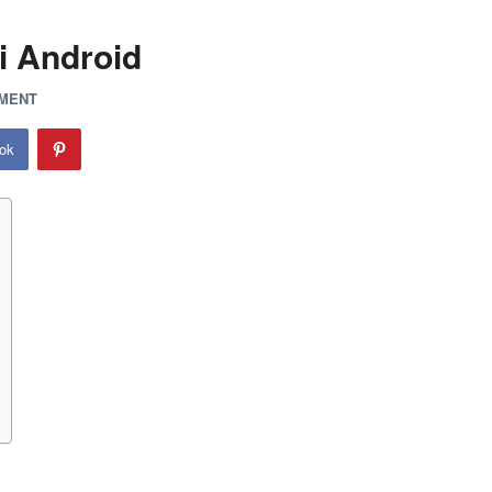
i Android
MMENT
ok