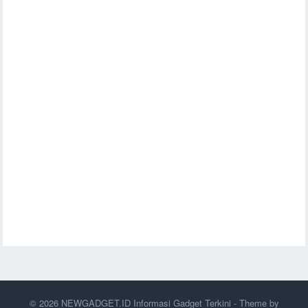
© 2026
NEWGADGET.ID Informasi Gadget Terkini
- Theme by