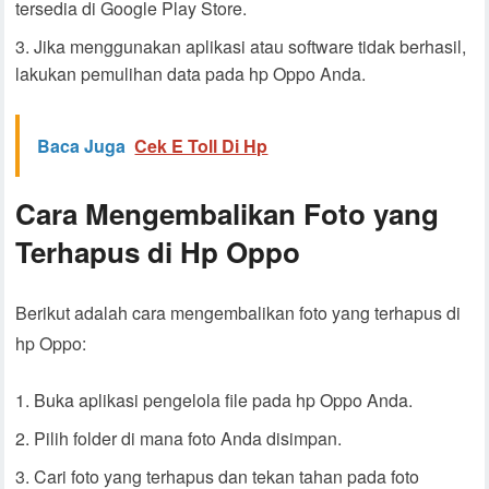
tersedia di Google Play Store.
Jika menggunakan aplikasi atau software tidak berhasil,
lakukan pemulihan data pada hp Oppo Anda.
Baca Juga
Cek E Toll Di Hp
Cara Mengembalikan Foto yang
Terhapus di Hp Oppo
Berikut adalah cara mengembalikan foto yang terhapus di
hp Oppo:
Buka aplikasi pengelola file pada hp Oppo Anda.
Pilih folder di mana foto Anda disimpan.
Cari foto yang terhapus dan tekan tahan pada foto