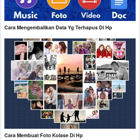
Cara Mengembalikan Data Yg Terhapus Di Hp
Cara Membuat Foto Kolase Di Hp