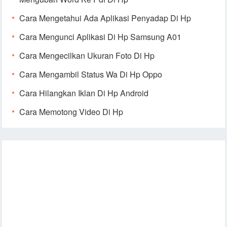
Cara Mengetahui Ada Aplikasi Penyadap Di Hp
Cara Mengunci Aplikasi Di Hp Samsung A01
Cara Mengecilkan Ukuran Foto Di Hp
Cara Mengambil Status Wa Di Hp Oppo
Cara Hilangkan Iklan Di Hp Android
Cara Memotong Video Di Hp