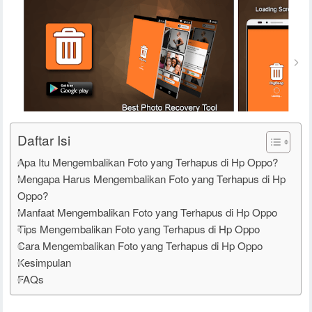
Daftar Isi
Apa Itu Mengembalikan Foto yang Terhapus di Hp Oppo?
Mengapa Harus Mengembalikan Foto yang Terhapus di Hp
Oppo?
Manfaat Mengembalikan Foto yang Terhapus di Hp Oppo
Tips Mengembalikan Foto yang Terhapus di Hp Oppo
Cara Mengembalikan Foto yang Terhapus di Hp Oppo
Kesimpulan
FAQs