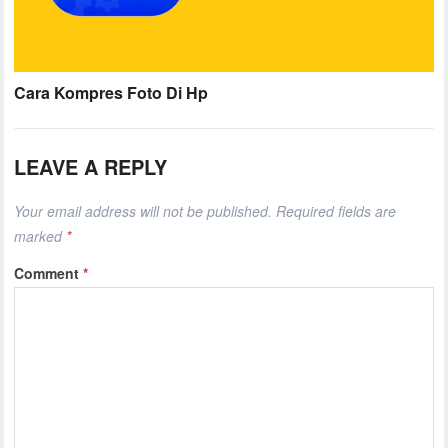
Cara Kompres Foto Di Hp
LEAVE A REPLY
Your email address will not be published.
Required fields are
marked
*
Comment
*