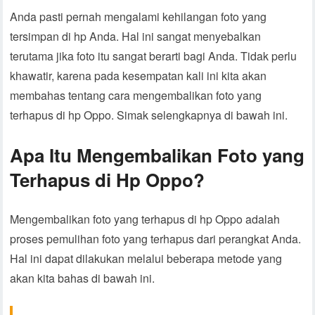
Anda pasti pernah mengalami kehilangan foto yang
tersimpan di hp Anda. Hal ini sangat menyebalkan
terutama jika foto itu sangat berarti bagi Anda. Tidak perlu
khawatir, karena pada kesempatan kali ini kita akan
membahas tentang cara mengembalikan foto yang
terhapus di hp Oppo. Simak selengkapnya di bawah ini.
Apa Itu Mengembalikan Foto yang
Terhapus di Hp Oppo?
Mengembalikan foto yang terhapus di hp Oppo adalah
proses pemulihan foto yang terhapus dari perangkat Anda.
Hal ini dapat dilakukan melalui beberapa metode yang
akan kita bahas di bawah ini.