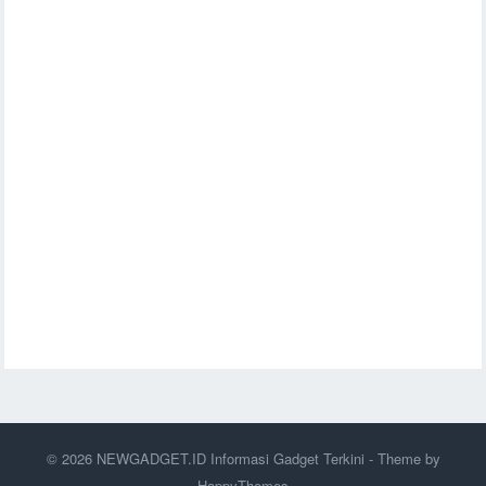
© 2026
NEWGADGET.ID Informasi Gadget Terkini
- Theme by
HappyThemes