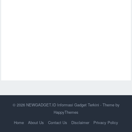
© 2026
NEWGADGET.ID Informasi Gadget Terkini
- Theme by
HappyThemes
Home
About Us
Contact Us
Disclaimer
Privacy Policy