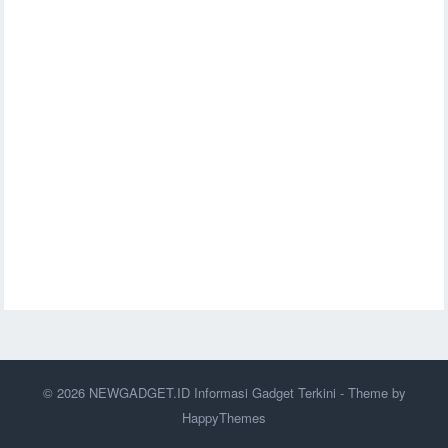
© 2026
NEWGADGET.ID Informasi Gadget Terkini
- Theme by
HappyThemes