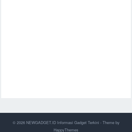
© 2026
NEWGADGET.ID Informasi Gadget Terkini
- Theme by
HappyThemes