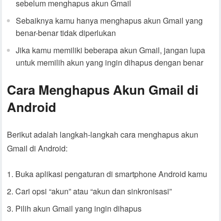
sebelum menghapus akun Gmail
Sebaiknya kamu hanya menghapus akun Gmail yang
benar-benar tidak diperlukan
Jika kamu memiliki beberapa akun Gmail, jangan lupa
untuk memilih akun yang ingin dihapus dengan benar
Cara Menghapus Akun Gmail di
Android
Berikut adalah langkah-langkah cara menghapus akun
Gmail di Android:
Buka aplikasi pengaturan di smartphone Android kamu
Cari opsi “akun” atau “akun dan sinkronisasi”
Pilih akun Gmail yang ingin dihapus