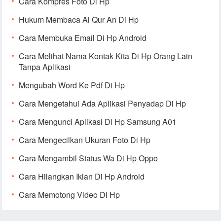
Cara Kompres Foto Di Hp
Hukum Membaca Al Qur An Di Hp
Cara Membuka Email Di Hp Android
Cara Melihat Nama Kontak Kita Di Hp Orang Lain
Tanpa Aplikasi
Mengubah Word Ke Pdf Di Hp
Cara Mengetahui Ada Aplikasi Penyadap Di Hp
Cara Mengunci Aplikasi Di Hp Samsung A01
Cara Mengecilkan Ukuran Foto Di Hp
Cara Mengambil Status Wa Di Hp Oppo
Cara Hilangkan Iklan Di Hp Android
Cara Memotong Video Di Hp