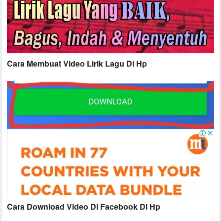
Cara Membuat Video Lirik Lagu Di Hp
Cara Download Video Di Facebook Di Hp