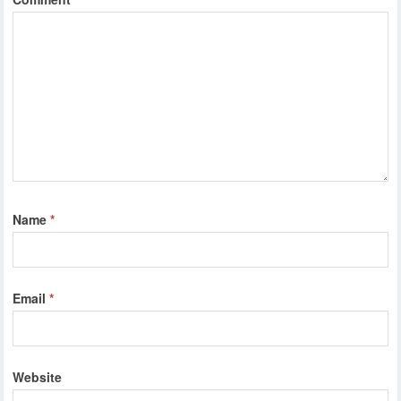
Name
*
Email
*
Website