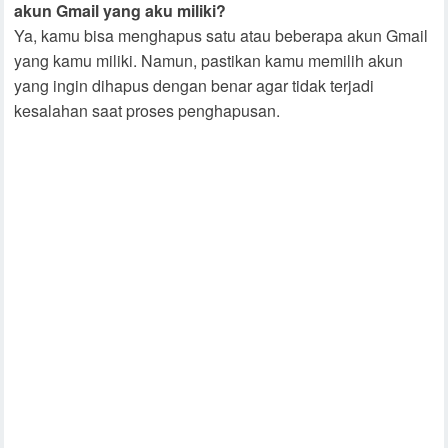
akun Gmail yang aku miliki?
Ya, kamu bisa menghapus satu atau beberapa akun Gmail
yang kamu miliki. Namun, pastikan kamu memilih akun
yang ingin dihapus dengan benar agar tidak terjadi
kesalahan saat proses penghapusan.