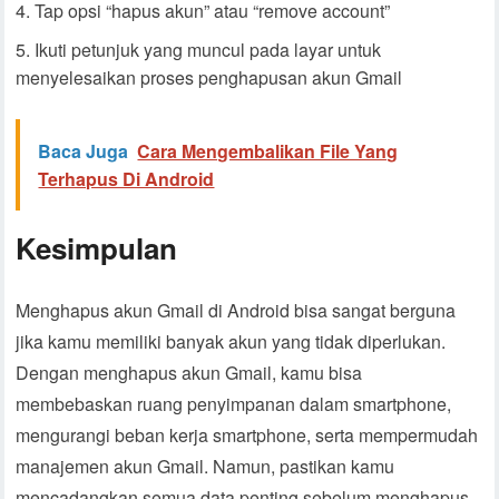
Tap opsi “hapus akun” atau “remove account”
Ikuti petunjuk yang muncul pada layar untuk
menyelesaikan proses penghapusan akun Gmail
Baca Juga
Cara Mengembalikan File Yang
Terhapus Di Android
Kesimpulan
Menghapus akun Gmail di Android bisa sangat berguna
jika kamu memiliki banyak akun yang tidak diperlukan.
Dengan menghapus akun Gmail, kamu bisa
membebaskan ruang penyimpanan dalam smartphone,
mengurangi beban kerja smartphone, serta mempermudah
manajemen akun Gmail. Namun, pastikan kamu
mencadangkan semua data penting sebelum menghapus