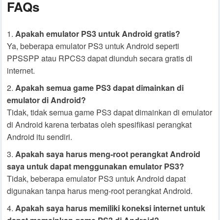
FAQs
Apakah emulator PS3 untuk Android gratis?
Ya, beberapa emulator PS3 untuk Android seperti
PPSSPP atau RPCS3 dapat diunduh secara gratis di
internet.
Apakah semua game PS3 dapat dimainkan di
emulator di Android?
Tidak, tidak semua game PS3 dapat dimainkan di emulator
di Android karena terbatas oleh spesifikasi perangkat
Android itu sendiri.
Apakah saya harus meng-root perangkat Android
saya untuk dapat menggunakan emulator PS3?
Tidak, beberapa emulator PS3 untuk Android dapat
digunakan tanpa harus meng-root perangkat Android.
Apakah saya harus memiliki koneksi internet untuk