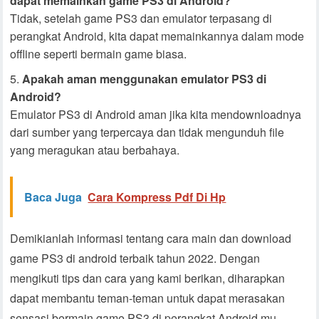
dapat memainkan game PS3 di Android?
Tidak, setelah game PS3 dan emulator terpasang di
perangkat Android, kita dapat memainkannya dalam mode
offline seperti bermain game biasa.
Apakah aman menggunakan emulator PS3 di
Android?
Emulator PS3 di Android aman jika kita mendownloadnya
dari sumber yang terpercaya dan tidak mengunduh file
yang meragukan atau berbahaya.
Baca Juga
Cara Kompress Pdf Di Hp
Demikianlah informasi tentang cara main dan download
game PS3 di android terbaik tahun 2022. Dengan
mengikuti tips dan cara yang kami berikan, diharapkan
dapat membantu teman-teman untuk dapat merasakan
sensasi bermain game PS3 di perangkat Android mu