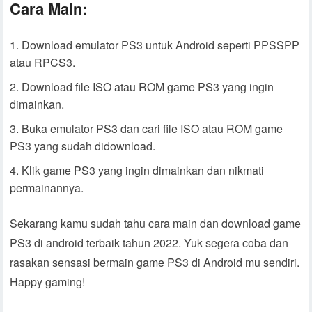
Cara Main:
Download emulator PS3 untuk Android seperti PPSSPP
atau RPCS3.
Download file ISO atau ROM game PS3 yang ingin
dimainkan.
Buka emulator PS3 dan cari file ISO atau ROM game
PS3 yang sudah didownload.
Klik game PS3 yang ingin dimainkan dan nikmati
permainannya.
Sekarang kamu sudah tahu cara main dan download game
PS3 di android terbaik tahun 2022. Yuk segera coba dan
rasakan sensasi bermain game PS3 di Android mu sendiri.
Happy gaming!