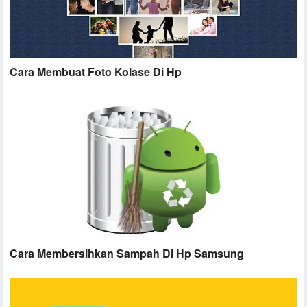
Cara Membuat Foto Kolase Di Hp
Cara Membersihkan Sampah Di Hp Samsung