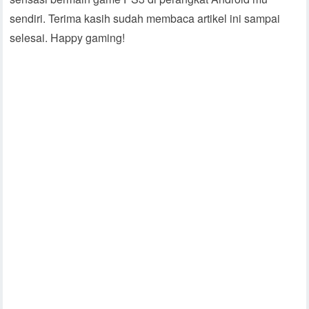
sendiri. Terima kasih sudah membaca artikel ini sampai
selesai. Happy gaming!