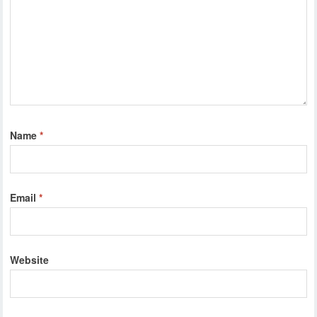
Name
*
Email
*
Website