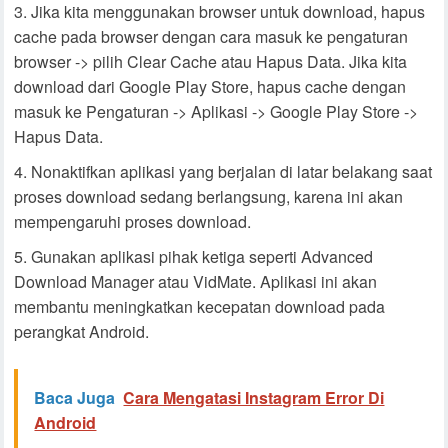
Jika kita menggunakan browser untuk download, hapus
cache pada browser dengan cara masuk ke pengaturan
browser -> pilih Clear Cache atau Hapus Data. Jika kita
download dari Google Play Store, hapus cache dengan
masuk ke Pengaturan -> Aplikasi -> Google Play Store ->
Hapus Data.
Nonaktifkan aplikasi yang berjalan di latar belakang saat
proses download sedang berlangsung, karena ini akan
mempengaruhi proses download.
Gunakan aplikasi pihak ketiga seperti Advanced
Download Manager atau VidMate. Aplikasi ini akan
membantu meningkatkan kecepatan download pada
perangkat Android.
Baca Juga
Cara Mengatasi Instagram Error Di
Android