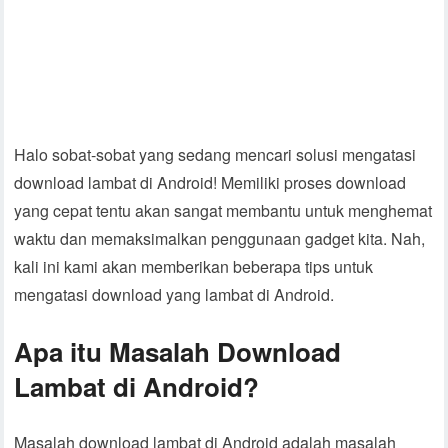
Halo sobat-sobat yang sedang mencari solusi mengatasi
download lambat di Android! Memiliki proses download
yang cepat tentu akan sangat membantu untuk menghemat
waktu dan memaksimalkan penggunaan gadget kita. Nah,
kali ini kami akan memberikan beberapa tips untuk
mengatasi download yang lambat di Android.
Apa itu Masalah Download
Lambat di Android?
Masalah download lambat di Android adalah masalah