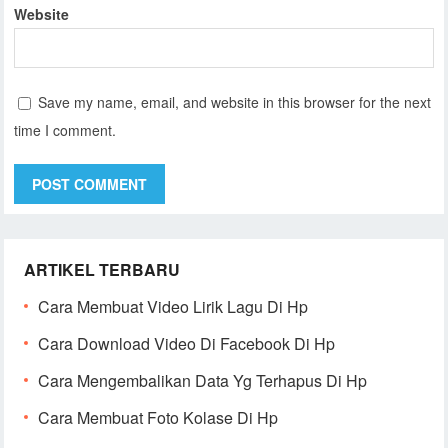
Website
Save my name, email, and website in this browser for the next
time I comment.
ARTIKEL TERBARU
Cara Membuat Video Lirik Lagu Di Hp
Cara Download Video Di Facebook Di Hp
Cara Mengembalikan Data Yg Terhapus Di Hp
Cara Membuat Foto Kolase Di Hp