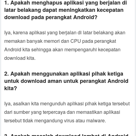
1. Apakah menghapus aplikasi yang berjalan di
latar belakang dapat meningkatkan kecepatan
download pada perangkat Android?
Iya, karena aplikasi yang berjalan di latar belakang akan
memakan banyak memori dan CPU pada perangkat
Android kita sehingga akan mempengaruhi kecepatan
download kita.
2. Apakah menggunakan aplikasi pihak ketiga
untuk download aman untuk perangkat Android
kita?
Iya, asalkan kita mengunduh aplikasi pihak ketiga tersebut
dari sumber yang terpercaya dan memastikan aplikasi
tersebut tidak mengandung virus atau malware.
3. Apakah masalah download lambat di Android