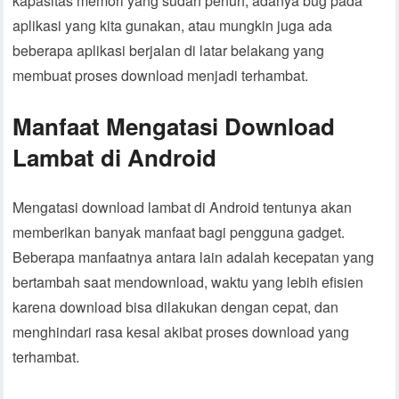
kapasitas memori yang sudah penuh, adanya bug pada
aplikasi yang kita gunakan, atau mungkin juga ada
beberapa aplikasi berjalan di latar belakang yang
membuat proses download menjadi terhambat.
Manfaat Mengatasi Download
Lambat di Android
Mengatasi download lambat di Android tentunya akan
memberikan banyak manfaat bagi pengguna gadget.
Beberapa manfaatnya antara lain adalah kecepatan yang
bertambah saat mendownload, waktu yang lebih efisien
karena download bisa dilakukan dengan cepat, dan
menghindari rasa kesal akibat proses download yang
terhambat.