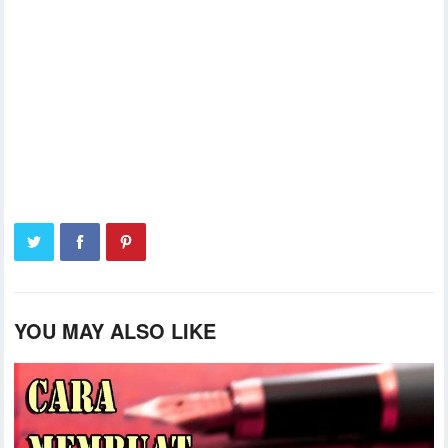
YOU MAY ALSO LIKE