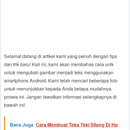
Selamat datang di artikel kami yang penuh dengan tips
dan trik baru! Kali ini, kami akan membahas cara unik
untuk mengubah gambar menjadi teks menggunakan
smartphone Android. Kami telah mencari beberapa foto
untuk menunjukkan kepada Anda betapa mudahnya
proses ini. Jangan lewatkan informasi selengkapnya di
bawah ini!
Baca Juga
Cara Membuat Teka Teki Silang Di Hp