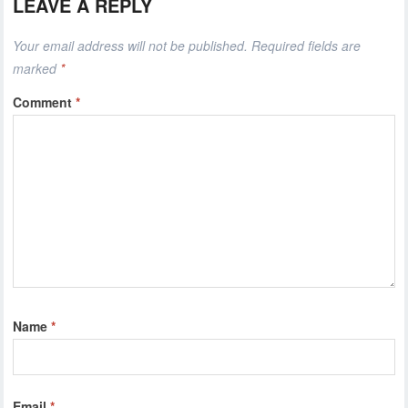
LEAVE A REPLY
Your email address will not be published.
Required fields are
marked
*
Comment
*
Name
*
Email
*