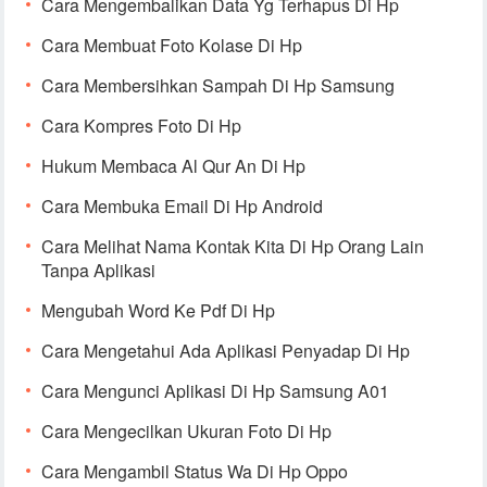
Cara Mengembalikan Data Yg Terhapus Di Hp
Cara Membuat Foto Kolase Di Hp
Cara Membersihkan Sampah Di Hp Samsung
Cara Kompres Foto Di Hp
Hukum Membaca Al Qur An Di Hp
Cara Membuka Email Di Hp Android
Cara Melihat Nama Kontak Kita Di Hp Orang Lain
Tanpa Aplikasi
Mengubah Word Ke Pdf Di Hp
Cara Mengetahui Ada Aplikasi Penyadap Di Hp
Cara Mengunci Aplikasi Di Hp Samsung A01
Cara Mengecilkan Ukuran Foto Di Hp
Cara Mengambil Status Wa Di Hp Oppo