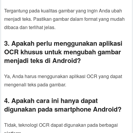
Tergantung pada kualitas gambar yang ingin Anda ubah
menjadi teks. Pastikan gambar dalam format yang mudah
dibaca dan terlihat jelas.
3. Apakah perlu menggunakan aplikasi
OCR khusus untuk mengubah gambar
menjadi teks di Android?
Ya, Anda harus menggunakan aplikasi OCR yang dapat
mengenali teks pada gambar.
4. Apakah cara ini hanya dapat
digunakan pada smartphone Android?
Tidak, teknologi OCR dapat digunakan pada berbagai