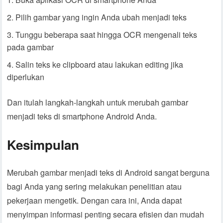
Pilih gambar yang ingin Anda ubah menjadi teks
Tunggu beberapa saat hingga OCR mengenali teks
pada gambar
Salin teks ke clipboard atau lakukan editing jika
diperlukan
Dan itulah langkah-langkah untuk merubah gambar
menjadi teks di smartphone Android Anda.
Kesimpulan
Merubah gambar menjadi teks di Android sangat berguna
bagi Anda yang sering melakukan penelitian atau
pekerjaan mengetik. Dengan cara ini, Anda dapat
menyimpan informasi penting secara efisien dan mudah