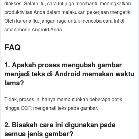
diakses. Selain itu, cara ini juga membantu meningkatkan
produktivitas Anda dalam melakukan pekerjaan mengetik.
Oleh karena itu, jangan ragu untuk mencoba cara ini di
smartphone Android Anda.
FAQ
1. Apakah proses mengubah gambar
menjadi teks di Android memakan waktu
lama?
Tidak, proses ini hanya membutuhkan beberapa detik
hingga OCR mengenali teks pada gambar.
2. Bisakah cara ini digunakan pada
semua jenis gambar?