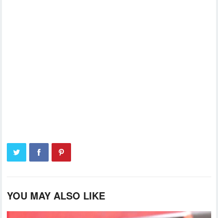
YOU MAY ALSO LIKE