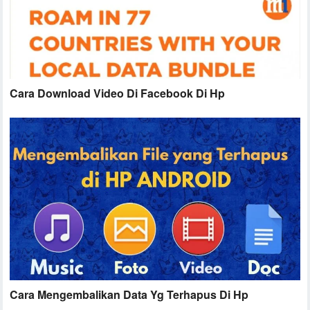
Cara Download Video Di Facebook Di Hp
Cara Mengembalikan Data Yg Terhapus Di Hp