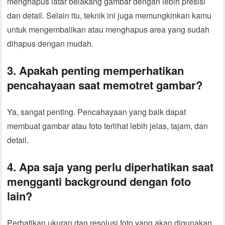
menghapus latar belakang gambar dengan lebih presisi
dan detail. Selain itu, teknik ini juga memungkinkan kamu
untuk mengembalikan atau menghapus area yang sudah
dihapus dengan mudah.
3. Apakah penting memperhatikan
pencahayaan saat memotret gambar?
Ya, sangat penting. Pencahayaan yang baik dapat
membuat gambar atau foto terlihat lebih jelas, tajam, dan
detail.
4. Apa saja yang perlu diperhatikan saat
mengganti background dengan foto
lain?
Perhatikan ukuran dan resolusi foto yang akan digunakan