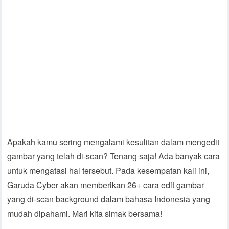
Apakah kamu sering mengalami kesulitan dalam mengedit
gambar yang telah di-scan? Tenang saja! Ada banyak cara
untuk mengatasi hal tersebut. Pada kesempatan kali ini,
Garuda Cyber akan memberikan 26+ cara edit gambar
yang di-scan background dalam bahasa Indonesia yang
mudah dipahami. Mari kita simak bersama!