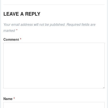
LEAVE A REPLY
Your email address will not be published.
Required fields are
marked
*
Comment
*
Name
*