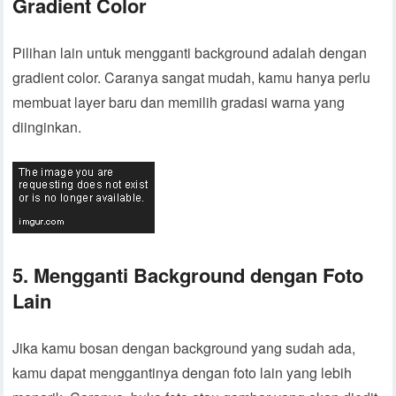
Gradient Color
Pilihan lain untuk mengganti background adalah dengan
gradient color. Caranya sangat mudah, kamu hanya perlu
membuat layer baru dan memilih gradasi warna yang
diinginkan.
5. Mengganti Background dengan Foto
Lain
Jika kamu bosan dengan background yang sudah ada,
kamu dapat menggantinya dengan foto lain yang lebih