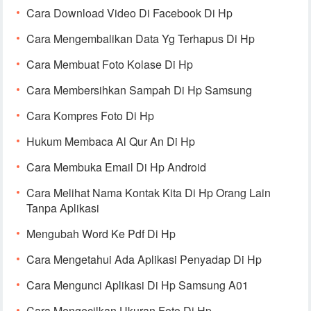
Cara Download Video Di Facebook Di Hp
Cara Mengembalikan Data Yg Terhapus Di Hp
Cara Membuat Foto Kolase Di Hp
Cara Membersihkan Sampah Di Hp Samsung
Cara Kompres Foto Di Hp
Hukum Membaca Al Qur An Di Hp
Cara Membuka Email Di Hp Android
Cara Melihat Nama Kontak Kita Di Hp Orang Lain
Tanpa Aplikasi
Mengubah Word Ke Pdf Di Hp
Cara Mengetahui Ada Aplikasi Penyadap Di Hp
Cara Mengunci Aplikasi Di Hp Samsung A01
Cara Mengecilkan Ukuran Foto Di Hp