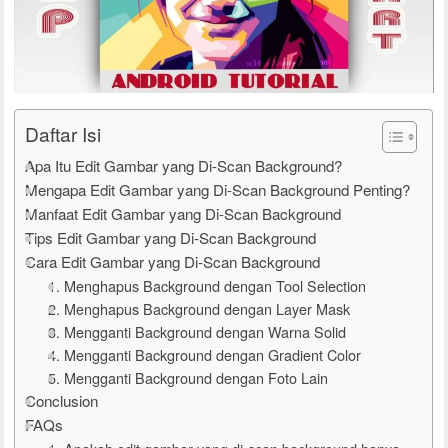
Daftar Isi
Apa Itu Edit Gambar yang Di-Scan Background?
Mengapa Edit Gambar yang Di-Scan Background Penting?
Manfaat Edit Gambar yang Di-Scan Background
Tips Edit Gambar yang Di-Scan Background
Cara Edit Gambar yang Di-Scan Background
1. Menghapus Background dengan Tool Selection
2. Menghapus Background dengan Layer Mask
3. Mengganti Background dengan Warna Solid
4. Mengganti Background dengan Gradient Color
5. Mengganti Background dengan Foto Lain
Conclusion
FAQs