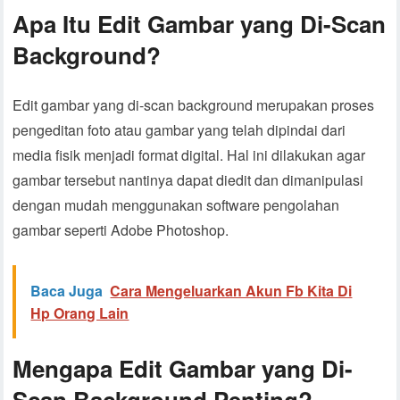
Apa Itu Edit Gambar yang Di-Scan
Background?
Edit gambar yang di-scan background merupakan proses
pengeditan foto atau gambar yang telah dipindai dari
media fisik menjadi format digital. Hal ini dilakukan agar
gambar tersebut nantinya dapat diedit dan dimanipulasi
dengan mudah menggunakan software pengolahan
gambar seperti Adobe Photoshop.
Baca Juga
Cara Mengeluarkan Akun Fb Kita Di
Hp Orang Lain
Mengapa Edit Gambar yang Di-
Scan Background Penting?